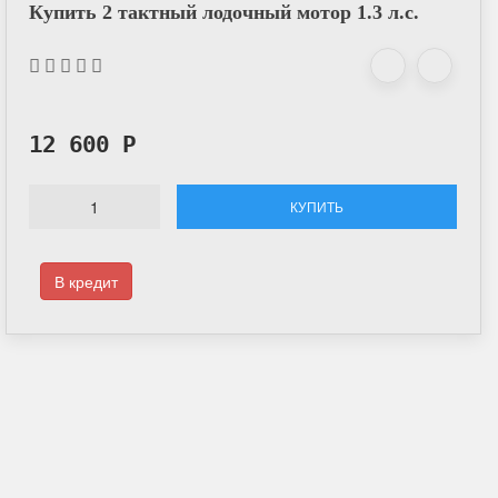
Купить 2 тактный лодочный мотор 1.3 л.с.
12 600
Р
КУПИТЬ
В кредит
Оплата онлайн
Оплатите заказ банковской картой, налич