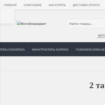
ГЛАВНАЯ
О МАГАЗИНЕ
КАК КУПИТЬ
ДОСТАВКА ОПЛАТА
MOT
ТОРЫ DONGFENG
МИНИТРАКТОРЫ SHIFENG
ГАЗОНОКОСИЛКИ Б
2 т