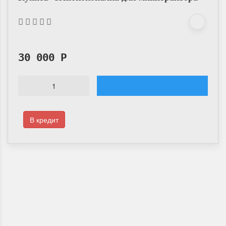
30 000
Р
В кредит
Доставка по России
Мы доставим ваш заказ курьером по городу или службой экспресс-
доставки по всей России.