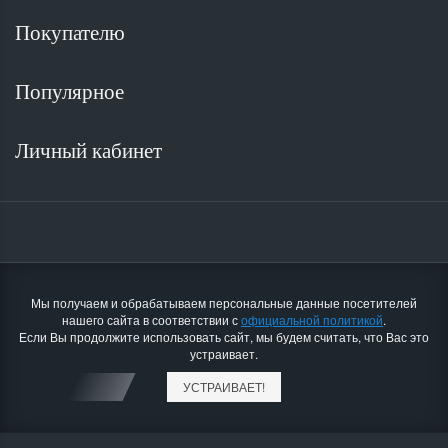
Покупателю
Популярное
Личный кабинет
Мы получаем и обрабатываем персональные данные посетителей
нашего сайта в соответствии с
официальной политикой
.
Мотоблок Скаут GS 15 DE
Минитрактор Файт
Если Вы продолжите использовать сайт, мы будем считать, что Вас это
устраивает.
почвофреза
Трактор Файтер
В.Зарайский ответил на об
почвофреза
УСТРАИВАЕТ!
решил вопрос о недостающ
как может быть глубина вспашки 25 см,
в общем то оперативно.Пр
если диаметр фрезы 35 см. а значит
ему следующее:1.собрать с
длинна ножа - 17,5 см и глубже чем 18