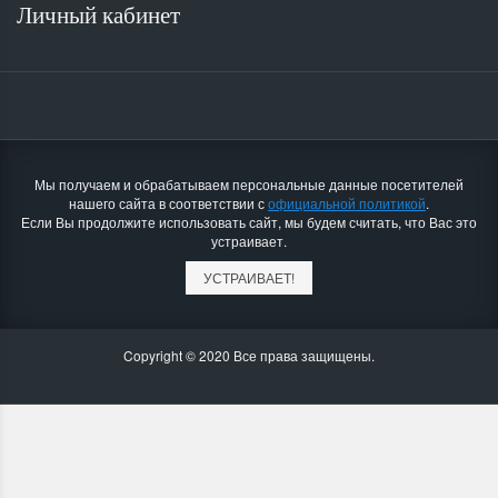
Личный кабинет
Мы получаем и обрабатываем персональные данные посетителей
нашего сайта в соответствии с
официальной политикой
.
Если Вы продолжите использовать сайт, мы будем считать, что Вас это
устраивает.
УСТРАИВАЕТ!
Copyright © 2020 Все права защищены.
Мотоблок Скаут GS 15 DE
Минитрактор Файт
почвофреза
Трактор Файтер
В.Зарайский ответил на об
почвофреза
решил вопрос о недостающ