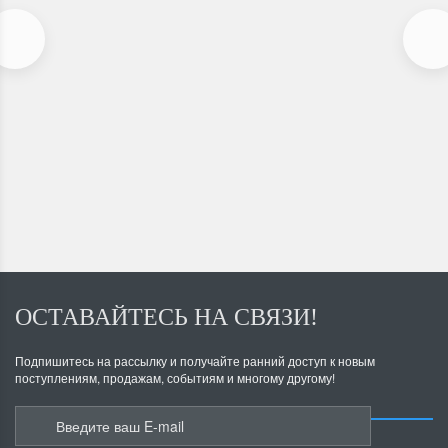
Набор для переоборудования мотоблока в мини-трактор №1
В наличии
Экономия
8 000
Р
61 000
Р
69 000
Р
ОСТАВАЙТЕСЬ НА СВЯЗИ!
Подпишитесь на рассылку и получайте ранний доступ к новым
поступлениям, продажам, событиям и многому другому!