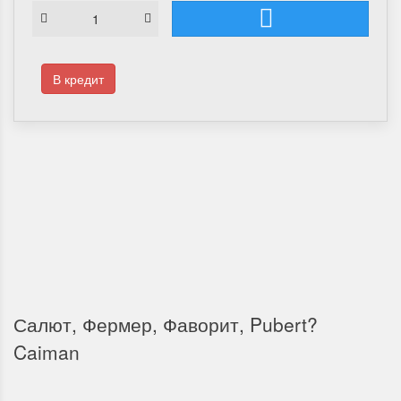
В кредит
Доставка по России
Мы доставим ваш заказ курьером по городу или службой экспресс-
доставки по всей России.
Салют, Фермер, Фаворит, Pubert?
Caiman