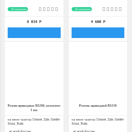
В наличии
В наличии
8 034
Р
4 600
Р
Ремни приводные B3200, комплект
Ремень приводной B3250
3 шт.
на мини трактор Crosser, Zubr, Garden
на мини трактор Crosser, Zubr, Garden
Scout, Bulat.
Scout, Bulat.
по всей России
по всей России