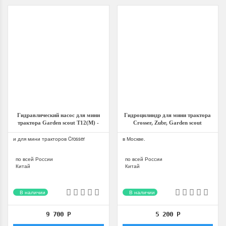
Гидравлический насос для мини
Гидроцилиндр для мини трактора
трактора Garden scout T12(M) -
Crosser, Zubr, Garden scout
Т24
(T12(M)-Т24)
и для мини тракторов Crosser
в Москве.
по всей России
по всей России
Китай
Китай
В наличии
В наличии
9 700
Р
5 200
Р