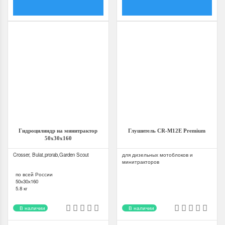
Гидроцилиндр на минитрактор
Глушитель CR-M12E Premium
50х30х160
Crosser, Bulat,prorab,Garden Scout
для дизельных мотоблоков и
минитракторов
по всей России
50х30х160
5.8 кг
Китай
В наличии
В наличии