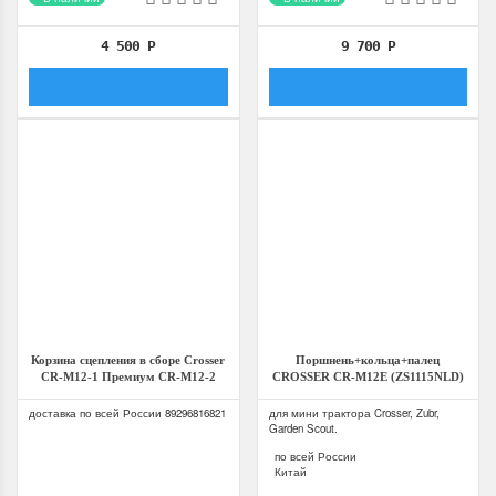
4 500
Р
9 700
Р
Корзина сцепления в сборе Crosser
Поршнень+кольца+палец
CR-M12-1 Премиум CR-M12-2
CROSSER CR-M12E (ZS1115NLD)
Гидравлика
доставка по всей России 89296816821
для мини трактора Crosser, Zubr,
Garden Scout.
по всей России
Китай