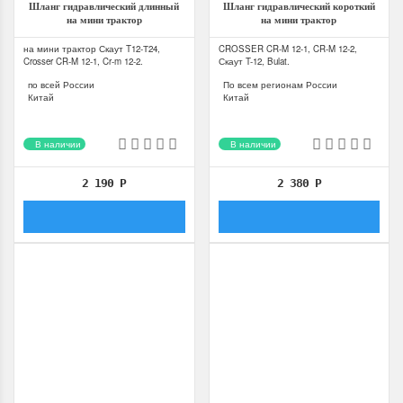
Шланг гидравлический длинный
Шланг гидравлический короткий
на мини трактор
на мини трактор
на мини трактор Скаут T12-Т24,
CROSSER CR-M 12-1, CR-M 12-2,
Crosser CR-M 12-1, Cr-m 12-2.
Скаут T-12, Bulat.
по всей России
По всем регионам России
Китай
Китай
В наличии
В наличии
2 190
Р
2 380
Р