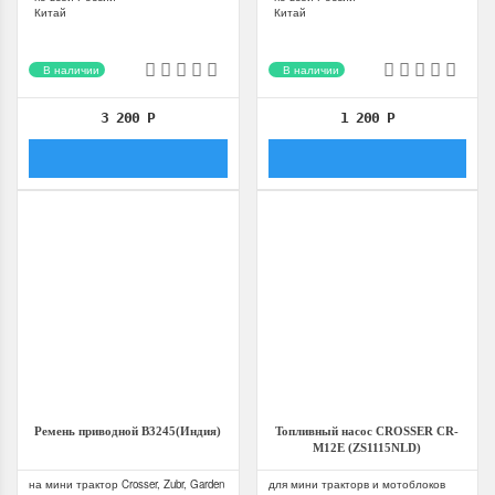
Китай
Китай
В наличии
В наличии
3 200
Р
1 200
Р
Ремень приводной B3245(Индия)
Топливный насос CROSSER CR-
M12E (ZS1115NLD)
Мотоблок Скаут GS 15 DE
Минитрактор Файт
на мини трактор Crosser, Zubr, Garden
для мини тракторв и мотоблоков