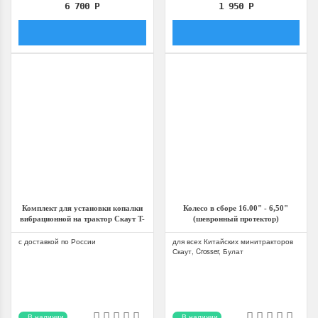
6 700
Р
1 950
Р
Комплект для установки копалки
Колесо в сборе 16.00" - 6,50"
вибрационной на трактор Скаут T-
(шевронный протектор)
12, T-24
с доставкой по России
для всех Китайских минитракторов
Скаут, Crosser, Булат
В наличии
В наличии