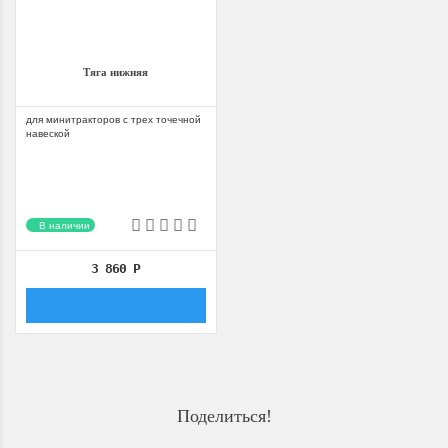
Тяга нижняя
для минитракторов с трех точечной
навеской
В наличии
3 860
Р
Поделиться!