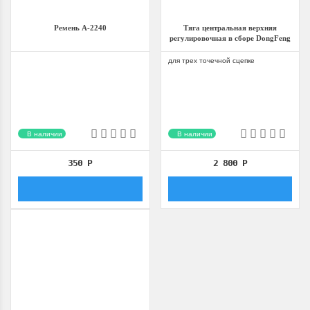
Ремень А-2240
Тяга центральная верхняя
регулировочная в сборе DongFeng
240/244, Foton 240/244, Jinma
240/244
для трех точечной сцепке
В наличии
В наличии
350
Р
2 800
Р