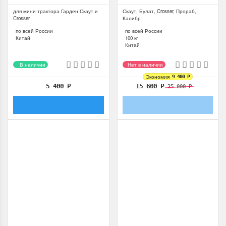
для мини трактора Гарден Скаут и
Скаут, Булат, Crosser, Прораб,
Crosser
Калибр
по всей России
по всей России
Китай
100 кг
Китай
В наличии
Нет в наличии
Экономия
9 400
Р
5 400
Р
15 600
Р
25 000
Р