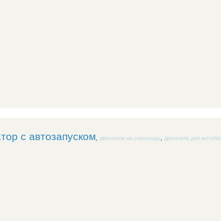
тор с автозапуском
,
,
двигатели на снегоходы
двигатель для мотобл