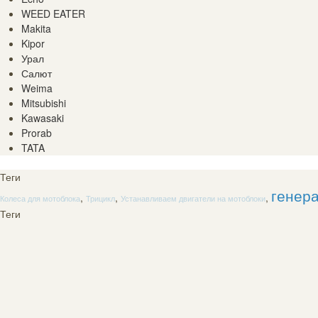
WEED EATER
Makita
Kipor
Урал
Салют
Weima
Mitsubishi
Kawasaki
Prorab
TATA
Теги
генера
,
,
,
Колеса для мотоблока
Трицикл
Устанавливаем двигатели на мотоблоки
Теги