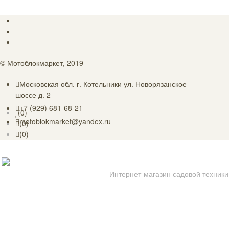
©
Мотоблокмаркет
, 2019
Московская обл. г. Котельники ул. Новорязанское
шоссе д. 2
+7 (929) 681-68-21
(
0
)
motoblokmarket@yandex.ru
(
0
)
(
0
)
Интернет-магазин садовой техники