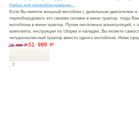
Набор для переоборудования...
Если Вы имеете мощный мотоблок с дизельным двигателем и
переоборудовать его своими силами в мини трактор, тогда В
мотоблока в мини-трактор. Путем несложных манипуляций, с 
комплекта, инструкции по сборке и наладке, Вы можете само
четырехколесный трактор вместо одного мотоблока. Ниже пре
51 900
Р
59 000
Р
генератор с автозапуском
,
,
м двигатели на мотоблоки
двигат