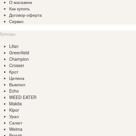
О магазине
Как купить
Договор-оферта
Сервис
Бренды
Lifan
Greenfield
Champion
Crosser
Крот
Целина
Вымпел
Echo
WEED EATER
Makita
Kipor
Урал
Салют
Weima
Prorab