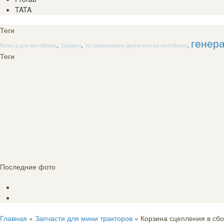
TATA
Теги
генера
,
,
,
Колеса для мотоблока
Трицикл
Устанавливаем двигатели на мотоблоки
Теги
Последние фото
Главная
»
Запчасти для мини тракторов
» Корзина сцепления в сб