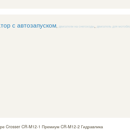
тор с автозапуском
,
,
двигатели на снегоходы
двигатель для мотобл
оре Crosser CR-M12-1 Премиум CR-M12-2 Гидравлика