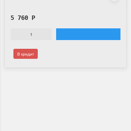
5 760
Р
В кредит
Доставка по России
Мы доставим ваш заказ курьером по городу или службой экспресс-
доставки по всей России.