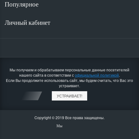
Популярное
Личный кабинет
Мы получаем и обрабатываем персональные данные посетителей
нашего сайта в соответствии с
официальной политикой
.
Если Вы продолжите использовать сайт, мы будем считать, что Вас это
устраивает.
УСТРАИВАЕТ!
Мотоблок Скаут GS 15 DE
Минитрактор Файт
почвофреза
Трактор Файтер
Copyright © 2019 Все права защищены.
В.Зарайский ответил на об
почвофреза
решил вопрос о недостающ
как может быть глубина вспашки 25 см,
Мы
в общем то оперативно.Пр
если диаметр фрезы 35 см. а значит
ему следующее:1.собрать с
длинна ножа - 17,5 см и глубже чем 18